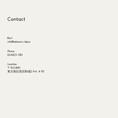
Contact
​Mail
info@cdreams.tokyo
Phone
03-6821-1301
Location
〒153-0041
東京都目黒区駒場2-9-6 ＃101